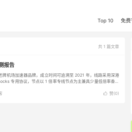
Top 10
免费
共 1 篇文章
评测报告
家老牌机场加速器品牌，成立时间可追溯至 2021 年，线路采用深港
owsocks 专用协议，节点以 1 倍率专线节点为主兼具少量低倍率香港
不错，Netflix、Dis...
客
赞(
0
)
