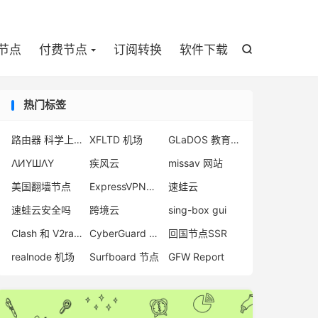

节点
付费节点
订阅转换
软件下载

热门标签
路由器 科学上网
XFLTD 机场
GLaDOS 教育优惠
ΛИҮШΛҮ
疾风云
missav 网站
美国翻墙节点
ExpressVPN好用吗？
速蛙云
速蛙云安全吗
跨境云
sing-box gui
Clash 和 V2ray 省电
CyberGuard 机场
回国节点SSR
realnode 机场
Surfboard 节点
GFW Report