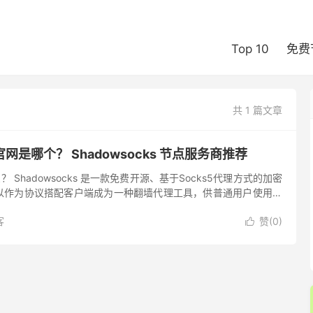
Top 10
免费
共 1 篇文章
s 官网是哪个？ Shadowsocks 节点服务商推荐
什么？ Shadowsocks 是一款免费开源、基于Socks5代理方式的加密
以作为协议搭配客户端成为一种翻墙代理工具，供普通用户使用绕
城），还可以作为开发包嵌入到各种VPN ...
客
赞(
0
)
