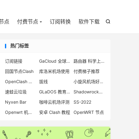

节点
付费节点
订阅转换
软件下载

热门标签
订阅链接
GaCloud 全球加速注册
路由器 科学上网
回国节点Clash
库洛米机场使用
付费梯子推荐
OpenClash 插件
拔线
小旋风机场好用吗
速蛙云垃圾
GLaDOS 教育优惠
Shadowrocket 小火箭
Nyxen Bar
咖啡云机场评测
SS-2022
Openwrt 机场推荐
安卓 Clash 教程
OpenWRT 节点