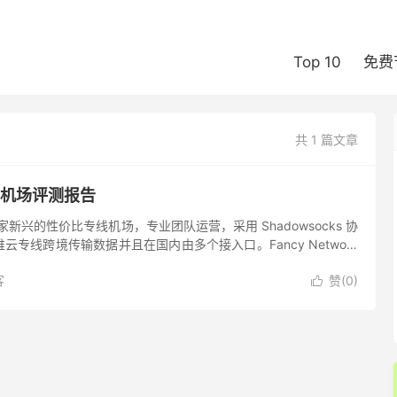
Top 10
免费
共 1 篇文章
rk 机场评测报告
k 是一家新兴的性价比专线机场，专业团队运营，采用 Shadowsocks 协
专线跨境传输数据并且在国内由多个接入口。Fancy Network
，提供高速优质的加速服务外，...
客
赞(
0
)
