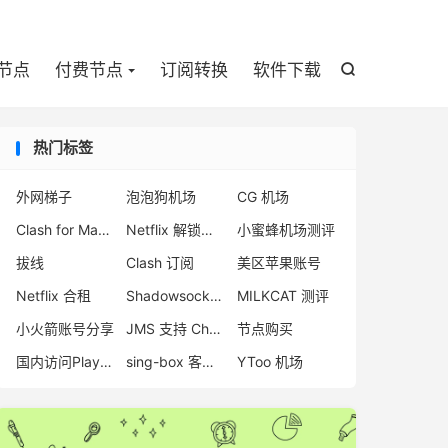

节点
付费节点
订阅转换
软件下载

热门标签
外网梯子
泡泡狗机场
CG 机场
Clash for Mac 官网
Netflix 解锁机场
小蜜蜂机场测评
拔线
Clash 订阅
美区苹果账号
Netflix 合租
Shadowsocks 机场排名
MILKCAT 测评
小火箭账号分享
JMS 支持 ChatGPT
节点购买
国内访问Play商店
sing-box 客户端配置
YToo 机场