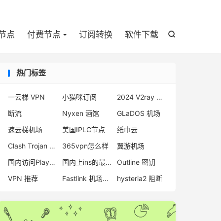

节点
付费节点
订阅转换
软件下载

热门标签
一云梯 VPN
小猫咪订阅
2024 V2ray 节点
断流
Nyxen 酒馆
GLaDOS 机场
速云梯机场
美国IPLC节点
纸巾云
Clash Trojan 节点
365vpn怎么样
翼游机场
国内访问Play商店
国内上ins的最新方法
Outline 密钥
VPN 推荐
Fastlink 机场评测
hysteria2 阻断