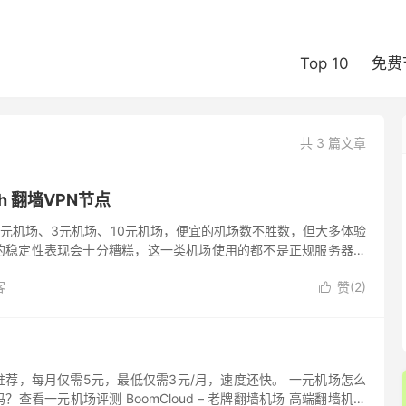
Top 10
免费
共 3 篇文章
h 翻墙VPN节点
2元机场、3元机场、10元机场，便宜的机场数不胜数，但大多体验
的稳定性表现会十分糟糕，这一类机场使用的都不是正规服务器，
说跑路的风险相对偏高，不太建议。我们建议大家使用正价机场，
客
赞(
2
)

荐，每月仅需5元，最低仅需3元/月，速度还快。 一元机场怎么
查看一元机场评测 BoomCloud – 老牌翻墙机场 高端翻墙机场