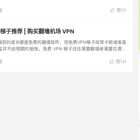
专线翻墙机场 最低 ￥45/年 Boom...
客
赞(
1
)

梯子推荐 | 购买翻墙机场 VPN
触到的或许都是免费的翻墙软件，但免费VPN梯子经常卡顿或者直
并不如预期的愉快。免费 VPN 梯子往往需要翻墙者需要花费大
者找新的能用的梯子，费时费力不讨好，有时费劲找来的免费梯子
客
赞(
3
)
