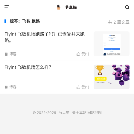


标签：飞数 跑路
共 2 篇文章
Flyint 飞数机场跑路了吗？已恢复并未跑
路。
博客
赞(
1
)


Flyint 飞数机场怎么样？
博客
赞(
1
)


© 2022-2026
节点猫
关于本站
网站地图