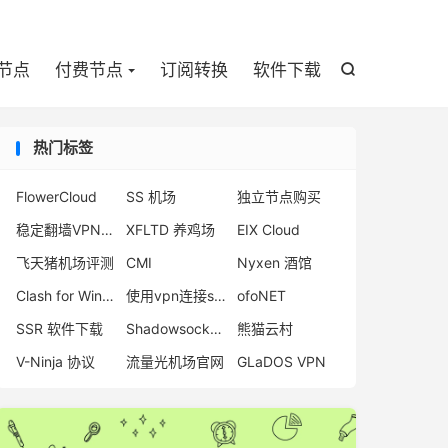

节点
付费节点
订阅转换
软件下载

热门标签
FlowerCloud
SS 机场
独立节点购买
稳定翻墙VPN推荐
XFLTD 养鸡场
EIX Cloud
飞天猪机场评测
CMI
Nyxen 酒馆
Clash for Windows 官网下载
使用vpn连接steam
ofoNET
SSR 软件下载
Shadowsocks 机场
熊猫云村
V-Ninja 协议
流量光机场官网
GLaDOS VPN