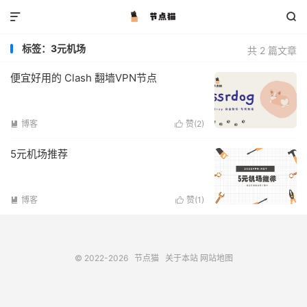


标签：3元机场
共 2 篇文章
便宜好用的 Clash 翻墙VPN节点
博客
赞(
2
)


5元机场推荐
博客
赞(
1
)


© 2022-2026
节点猫
关于本站
网站地图