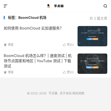


标签：BoomCloud 机场
共 2 篇文章
如何使用 BoomCloud 云加速服务？
博客
赞(
0
)


BoomCloud 机场怎么样？| 速度测试 | 机
场节点国家和地区 | YouTube 测试 | 下载
测试
博客
赞(
0
)


© 2022-2026
节点猫
关于本站
网站地图