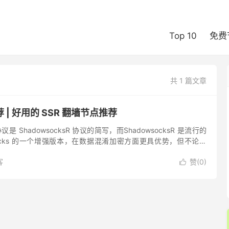
Top 10
免费
共 1 篇文章
 | 好用的 SSR 翻墙节点推荐
协议是 ShadowsocksR 协议的简写，而ShadowsocksR 是流行的
wsocks 的一个增强版本，在数据混淆加密方面更具优势，但不论是
adows...
客
赞(
0
)
