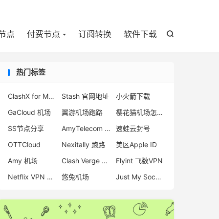

节点
付费节点
订阅转换
软件下载

热门标签
ClashX for Mac 下载
Stash 官网地址
小火箭下载
GaCloud 机场
翼游机场跑路
樱花猫机场怎么样
SS节点分享
AmyTelecom 怎么样
速蛙云封号
OTTCloud
Nexitally 跑路
美区Apple ID
Amy 机场
Clash Verge 官网
Flyint 飞数VPN
Netflix VPN 推荐
悠兔机场
Just My Socks 机场