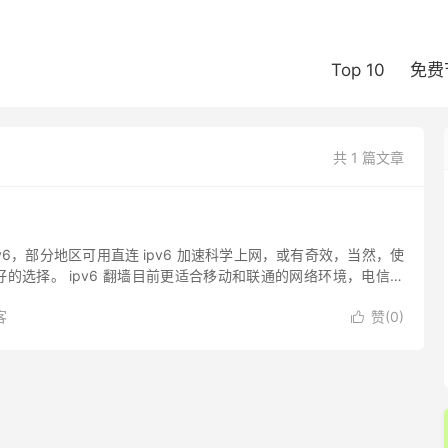
Top 10
免费
共 1 篇文章
v6，部分地区可用直连 ipv6 加速科学上网，或有奇效，当然，使
的选择。 ipv6 翻墙目前更适合移动和联通的网络环境，电信用
友提到，可以参考： GFW对移动和联通IPv6的...
客
赞(
0
)
