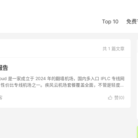
Top 10
免费
共 1 篇文章
报告
Cloud 是一家成立于 2024 年的翻墙机场，国内多入口 IPLC 专线网
ess）性价比专线机场之一。疾风云机场套餐覆盖全面，不管是轻度使
用户，皆可满足需求，另外，疾风云...
客
赞(
0
)
