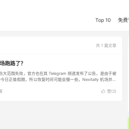
Top 10
免费
共 1 篇文章
奶昔机场跑路了？
机场节点大范围失效，官方也在其 Telegram 频道发布了公告，是由于被
为今日正值假期，所以恢复时间可能会慢一些，Nexitally 机场并未
也出过一些小问题，就是官...
客
赞(
2
)
