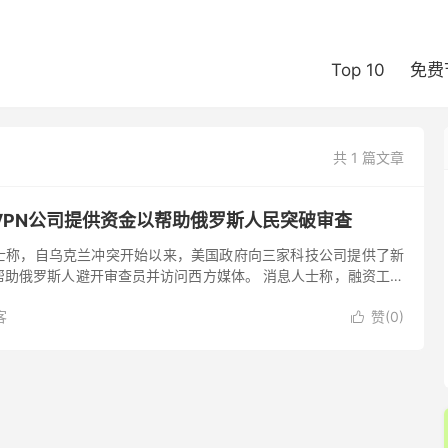
Top 10
免费
共 1 篇文章
VPN公司提供资金以帮助俄罗斯人民突破审查
士称，自乌克兰冲突开始以来，美国政府向三家科技公司提供了新
帮助俄罗斯人避开审查员并访问西方媒体。 消息人士称，融资工作
网络（VPN）的公司– nthLink、Psiphon 和 ...
客
赞(
0
)
