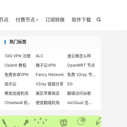

节点
付费节点
订阅转换
软件下载

热门标签
TAG VPN 注册
ALC
速云梯怎么样
ClashX 教程
橘子云VPN
OpenWRT 节点
免费安卓VPN
Fancy Network
免费 V2ray 节点
纸巾云
V2ray 链接分享
5G
椰皮加速机场
美区苹果商店
翻墙访问谷歌
Chiselwall 机场 跑路
便宜翻墙机场
oixCloud 怎么样