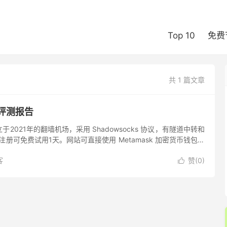
Top 10
免费
共 1 篇文章
场评测报告
立于2021年的翻墙机场，采用 Shadowsocks 协议，有隧道中转和
。注册可免费试用1天。网站可直接使用 Metamask 加密货币钱包进
币付款方式。 动态更新： ...
客
赞(
0
)
