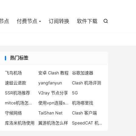

节点
付费节点
订阅转换
软件下载

热门标签
飞鸟机场
安卓 Clash 教程
谷歌加速器
速蛙云退款
yangfanyun
Clash 机场评测
SSR机场推荐
V2ray 节点分享
5G
mitce机场怎么样
使用vpn连接steam
机场哪里找
守候网络
TaiShan Net
Clash 客户端
库洛米机场使用
翼游机场怎么样
SpeedCAT 机场