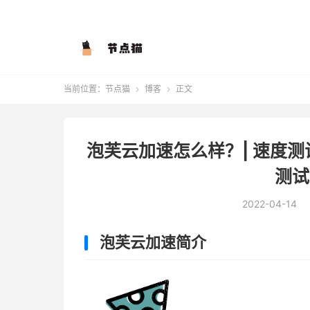
当前位置：
节点猫
博客
正文


泡芙云加速怎么样？| 速度测试 
测试
2022-04-14
泡芙云加速简介