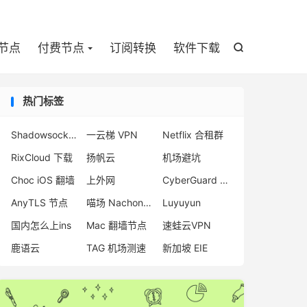

节点
付费节点
订阅转换
软件下载

热门标签
Shadowsocks-2022 机场
一云梯 VPN
Netflix 合租群
RixCloud 下载
扬帆云
机场避坑
Choc iOS 翻墙
上外网
CyberGuard VPN
AnyTLS 节点
喵场 Nachoneko
Luyuyun
国内怎么上ins
Mac 翻墙节点
速蛙云VPN
鹿语云
TAG 机场测速
新加坡 EIE