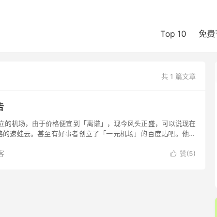
Top 10
免费
共 1 篇文章
告
创立的机场，由于价格便宜到「离谱」，现今风头正盛，可以说现在
路的速蛙云。甚至有好事者创立了「一元机场」的百度贴吧。他家
、x分机场先河的机场梯子，在免费白嫖和正价付费机场梯子之间开
客
赞(
5
)
