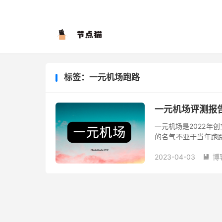
标签：一元机场跑路
一元机场评测报
一元机场是2022年
的名气不亚于当年跑
也是开启这种 x 元
2023-04-03
博
辟出...
