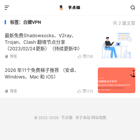


标签：白嫖VPN
共 2 篇文章
最新免费Shadowsocks、V2ray、
Trojan、Clash 翻墙节点分享
（2023/02/24更新）（持续更新中）
博客
赞(
18
)


2026 年11个免费梯子推荐 （安卓、
Windows、Mac 和 iOS）
博客
赞(
13
)


© 2022-2026
节点猫
关于本站
网站地图