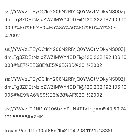
ss://YWVzLTEyOC1nY206N2RlYjQ0YWQtMDkyNS00Zj
dmLTg3ZDEtNzIxZWZlMWY4ODFi@120.232.192.106:10
006#%E6%96%B0%E5%8A%A0%E5%9D%A1%20-
%2002
ss://YWVzLTEyOC1nY206N2RlYjQ0YWQtMDkyNS00Zj
dmLTg3ZDEtNzIxZWZlMWY4ODFi@120.232.192.106:10
008#%E7%BE%8E%E5%9B%BD%20-%2002
ss://YWVzLTEyOC1nY206N2RlYjQ0YWQtMDkyNS00Zj
dmLTg3ZDEtNzIxZWZlMWY4ODFi@120.232.192.106:10
005#%E9%A6%99%E6%B8%AF%20-%2002
ss://YWVzLTI1Ni1nY206bzlxZUN4T1VJbg==@40.83.74.
191:56856#AZHK
trojan://ca911d30af65ef1b@104.208.112.171:3389