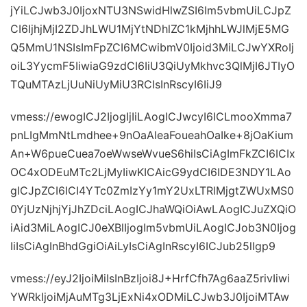
jYiLCJwb3J0IjoxNTU3NSwidHlwZSI6Im5vbmUiLCJpZ
CI6IjhjMjI2ZDJhLWU1MjYtNDhlZC1kMjhhLWJlMjE5MG
Q5MmU1NSIsImFpZCI6MCwibmV0Ijoid3MiLCJwYXRoIj
oiL3YycmF5IiwiaG9zdCI6IiU3QiUyMkhvc3QlMjI6JTIyO
TQuMTAzLjUuNiUyMiU3RCIsInRscyI6IiJ9
vmess://ewogICJ2IjogIjIiLAogICJwcyI6ICLmooXmma7
pnLIgMmNtLmdhee+9nOaAleaFoueahOaIke+8jOaKium
An+W6pueCuea7oeWwseWvueS6hiIsCiAgImFkZCI6ICIx
OC4xODEuMTc2LjMyIiwKICAicG9ydCI6IDE3NDY1LAo
gICJpZCI6ICI4YTc0ZmIzYy1mY2UxLTRlMjgtZWUxMS0
0YjUzNjhjYjJhZDciLAogICJhaWQiOiAwLAogICJuZXQiO
iAid3MiLAogICJ0eXBlIjogIm5vbmUiLAogICJob3N0Ijog
IiIsCiAgInBhdGgiOiAiLyIsCiAgInRscyI6ICJub25lIgp9
vmess://eyJ2IjoiMiIsInBzIjoi8J+HrfCfh7Ag6aaZ5rivIiwi
YWRkIjoiMjAuMTg3LjExNi4xODMiLCJwb3J0IjoiMTAw