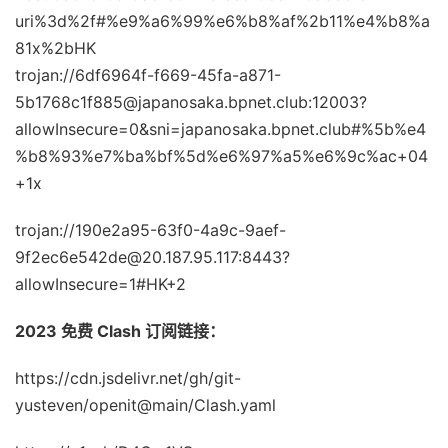
uri%3d%2f#%e9%a6%99%e6%b8%af%2b11%e4%b8%a
81x%2bHK
trojan://6df6964f-f669-45fa-a871-
5b1768c1f885@japanosaka.bpnet.club:12003?
allowInsecure=0&sni=japanosaka.bpnet.club#%5b%e4
%b8%93%e7%ba%bf%5d%e6%97%a5%e6%9c%ac+04
+1x
trojan://190e2a95-63f0-4a9c-9aef-
9f2ec6e542de@20.187.95.117:8443?
allowInsecure=1#HK+2
2023 免费 Clash 订阅链接：
https://cdn.jsdelivr.net/gh/git-
yusteven/openit@main/Clash.yaml