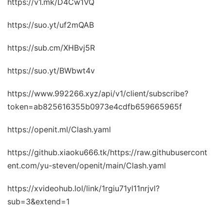
https://v1.mk/D4Cw1VQ
https://suo.yt/uf2mQAB
https://sub.cm/XHBvj5R
https://suo.yt/BWbwt4v
https://www.992266.xyz/api/v1/client/subscribe?
token=ab825616355b0973e4cdfb659665965f
https://openit.ml/Clash.yaml
https://github.xiaoku666.tk/https://raw.githubusercont
ent.com/yu-steven/openit/main/Clash.yaml
https://xvideohub.lol/link/1rgiu71yl11nrjvl?
sub=3&extend=1