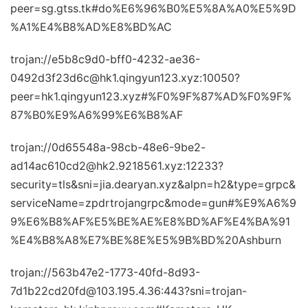
peer=sg.gtss.tk#do%E6%96%B0%E5%8A%A0%E5%9D
%A1%E4%B8%AD%E8%BD%AC
trojan://e5b8c9d0-bff0-4232-ae36-
0492d3f23d6c@hk1.qingyun123.xyz:10050?
peer=hk1.qingyun123.xyz#%F0%9F%87%AD%F0%9F%
87%B0%E9%A6%99%E6%B8%AF
trojan://0d65548a-98cb-48e6-9be2-
ad14ac610cd2@hk2.9218561.xyz:12233?
security=tls&sni=jia.dearyan.xyz&alpn=h2&type=grpc&
serviceName=zpdrtrojangrpc&mode=gun#%E9%A6%9
9%E6%B8%AF%E5%BE%AE%E8%BD%AF%E4%BA%91
%E4%B8%A8%E7%BE%8E%E5%9B%BD%20Ashburn
trojan://563b47e2-1773-40fd-8d93-
7d1b22cd20fd@103.195.4.36:443?sni=trojan-