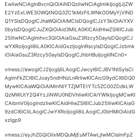
EwIiwNCiAgInBvcnQiOiAiNDQzIiwNCiAgImlkIjogIjJjZW
E2YzExLWE3OWQtNGQ3ZC1kMzFlLWNkOGMyYjVlND
Q1YSIsDQogICJhaWQiOiAiMCIsDQogICJzY3kiOiAiYXV
0byIsDQogICJuZXQiOiAid3MiLA0KICAidHlwZSI6ICJub
25lIiwNCiAgImhvc3QiOiAiaGsuZ3Rzcy50ayIsDQogICJ
wYXRoIjogIi8iLA0KICAidGxzIjogInRscyIsDQogICJzbmk
iOiAiaGsuZ3Rzcy50ayIsDQogICJhbHBuIjogIiINCn0=
vmess://ewogICJ2IjogIjIiLAogICJwcyI6ICJBV1NISyIsCi
AgImFkZCI6ICJoay5ndHNzLnRrIiwKICAicG9ydCI6IDQ0
MywKICAiaWQiOiAiMmNlYTZjMTEtYTc5ZC00ZDdkLW
QzMWUtY2Q4YzJiNWU0NDVhIiwKICAiYWlkIjogMCwKI
CAibmV0IjogIndzIiwKICAidHlwZSI6ICJub25lIiwKICAiaG
9zdCI6ICIiLAogICJwYXRoIjogIi8iLAogICJ0bHMiOiAidG
xzIgp9
vmess://eyJhZGQiOiIxMDQuMjEuMTAwLjIwMCIsImFpZ