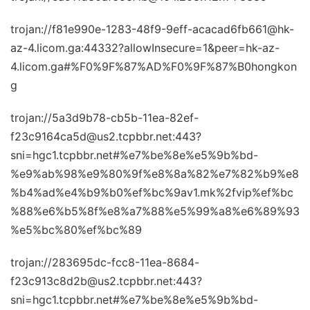
trojan://f81e990e-1283-48f9-9eff-acacad6fb661@hk-
az-4.licom.ga:44332?allowInsecure=1&peer=hk-az-
4.licom.ga#%F0%9F%87%AD%F0%9F%87%B0hongkon
g
trojan://5a3d9b78-cb5b-11ea-82ef-
f23c9164ca5d@us2.tcpbbr.net:443?
sni=hgc1.tcpbbr.net#%e7%be%8e%e5%9b%bd-
%e9%ab%98%e9%80%9f%e8%8a%82%e7%82%b9%e8
%b4%ad%e4%b9%b0%ef%bc%9av1.mk%2fvip%ef%bc
%88%e6%b5%8f%e8%a7%88%e5%99%a8%e6%89%93
%e5%bc%80%ef%bc%89
trojan://283695dc-fcc8-11ea-8684-
f23c913c8d2b@us2.tcpbbr.net:443?
sni=hgc1.tcpbbr.net#%e7%be%8e%e5%9b%bd-