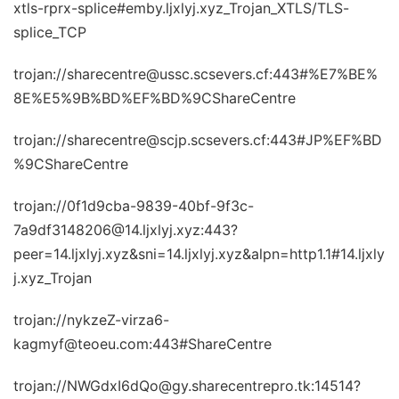
xtls-rprx-splice#emby.ljxlyj.xyz_Trojan_XTLS/TLS-
splice_TCP
trojan://sharecentre@ussc.scsevers.cf:443#%E7%BE%
8E%E5%9B%BD%EF%BD%9CShareCentre
trojan://sharecentre@scjp.scsevers.cf:443#JP%EF%BD
%9CShareCentre
trojan://0f1d9cba-9839-40bf-9f3c-
7a9df3148206@14.ljxlyj.xyz:443?
peer=14.ljxlyj.xyz&sni=14.ljxlyj.xyz&alpn=http1.1#14.ljxly
j.xyz_Trojan
trojan://nykzeZ-virza6-
kagmyf@teoeu.com:443#ShareCentre
trojan://NWGdxI6dQo@gy.sharecentrepro.tk:14514?