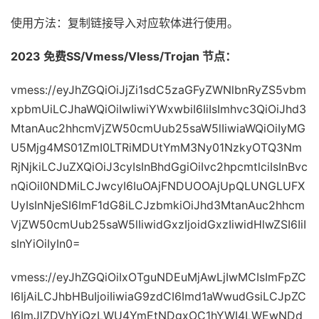
使用方法：复制链接导入对应软体进行使用。
2023 免费SS/Vmess/Vless/Trojan 节点：
vmess://eyJhZGQiOiJjZi1sdC5zaGFyZWNlbnRyZS5vbm
xpbmUiLCJhaWQiOiIwIiwiYWxwbiI6IiIsImhvc3QiOiJhd3
MtanAuc2hhcmVjZW50cmUub25saW5lIiwiaWQiOiIyMG
U5Mjg4MS01ZmI0LTRiMDUtYmM3Ny01NzkyOTQ3Nm
RjNjkiLCJuZXQiOiJ3cyIsInBhdGgiOiIvc2hpcmtlciIsInBvc
nQiOiI0NDMiLCJwcyI6IuOAjFNDUOOAjUpQLUNGLUFX
UyIsInNjeSI6ImF1dG8iLCJzbmkiOiJhd3MtanAuc2hhcm
VjZW50cmUub25saW5lIiwidGxzIjoidGxzIiwidHlwZSI6IiI
sInYiOiIyIn0=
vmess://eyJhZGQiOiIxOTguNDEuMjAwLjIwMCIsImFpZC
I6IjAiLCJhbHBuIjoiIiwiaG9zdCI6Imd1aWwudGsiLCJpZC
I6ImJlZDVhYjQzLWU4YmEtNDgxOC1hYWI4LWEwNDd