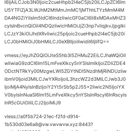
I6IjAiLCJob3N0Ijoic2cueHhpb2l4eC5jb20iLCJpZCI6Im
U5YTFiZjA3LWJhM2MtMmJmMC1jMThhLTYzMmM4M
DA4NGZiYiIsIm5ldCI6IndzIiwicGF0aCI6Ii8xMDAxMHZ3
cyIsInBvcnQiOiI4NDQzIiwicHMiOiJjZi3np7vliqjkvJjpgIki
LCJzY3kiOiJhdXRvIiwic25pIjoic2cueHhpb2l4eC5jb20i
LCJ0bHMiOiJ0bHMiLCJ0eXBlIjoiIiwidiI6IjIifQ==
vmess://eyJhZGQiOiJteS5hb3l5ZHMuZ2EiLCJhaWQiOiI
wIiwiaG9zdCI6Im15LmFveXlkcy5nYSIsImlkIjoiZDliZDE4
ODctNTRkYy00MzgwLWI5ZGYtNDI5NzdhMjRiNDUzIiw
ibmV0Ijoid3MiLCJwYXRoIjoiL3hzcWZ2d3MiLCJwb3J0
IjoiMjA4NyIsInBzIjoiY2Yt5rSb5p2J55+2Iiwic2N5IjoiYX
V0byIsInNuaSI6Im15LmFveXlkcy5nYSIsInRscyI6InRscyIs
InR5cGUiOiIiLCJ2IjoiMiJ9
vless://a0f5b724-21ec-f2fd-d914-
1b530d03e6a8@vw.vwvwvw.xyz:8443?