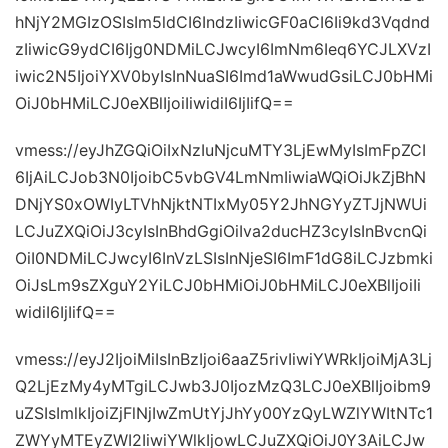
hNjY2MGIzOSIsIm5ldCI6IndzIiwicGF0aCI6Ii9kd3Vqdnd
zIiwicG9ydCI6Ijg0NDMiLCJwcyI6ImNm6Ieq6YCJLXVzI
iwic2N5IjoiYXV0byIsInNuaSI6Imd1aWwudGsiLCJ0bHMi
OiJ0bHMiLCJ0eXBlIjoiIiwidiI6IjIifQ==
vmess://eyJhZGQiOiIxNzIuNjcuMTY3LjEwMyIsImFpZCI
6IjAiLCJob3N0IjoibC5vbGV4LmNmIiwiaWQiOiJkZjBhN
DNjYS0xOWIyLTVhNjktNTIxMy05Y2JhNGYyZTJjNWUi
LCJuZXQiOiJ3cyIsInBhdGgiOiIva2ducHZ3cyIsInBvcnQi
OiI0NDMiLCJwcyI6InVzLSIsInNjeSI6ImF1dG8iLCJzbmki
OiJsLm9sZXguY2YiLCJ0bHMiOiJ0bHMiLCJ0eXBlIjoiIi
widiI6IjIifQ==
vmess://eyJ2IjoiMiIsInBzIjoi6aaZ5rivIiwiYWRkIjoiMjA3Lj
Q2LjEzMy4yMTgiLCJwb3J0IjozMzQ3LCJ0eXBlIjoibm9
uZSIsImlkIjoiZjFlNjIwZmUtYjJhYy00YzQyLWZlYWItNTc1
ZWYyMTEyZWI2IiwiYWlkIjowLCJuZXQiOiJ0Y3AiLCJw