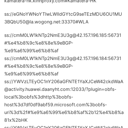
kamatera-hk.kinhproxy.com#Kamatera-HK
ss://eGNoYWNoYTIwLWlldGYtcG9seTEzMDU6OU1MU
3BQbU50@la.wogong.net:33370#WLA
ss://cmM0LW1kNTp2NmE3U3g@42.157.196.185:56731
#%e4%b8%9c%e8%8e%9eBGP-
%e9%a6%99%e6%b8%af
ss://cmM0LW1kNTp2NmE3U3g@42.157.196.184:56731
#%e4%b8%9c%e8%8e%9eBGP-
%e9%a6%99%e6%b8%af
ss://YWVzLTEyOC1nY206aGFNTE1YaXJCeW42ckdWaA
@activity.huawei.daanyht.com:12033/?plugin=obfs-
local%3bobfs%3dhttp%3bobfs-
host%3d7df0df9abf59.microsoft.com%3bobfs-
uri%3d%2f#%e9%a6%99%e6%b8%af%2b12%e4%b8%a
81x%2bHK
ss://YWVzLTEyOC1nY206aGFNTE1YaXJCeW42ckdWaA