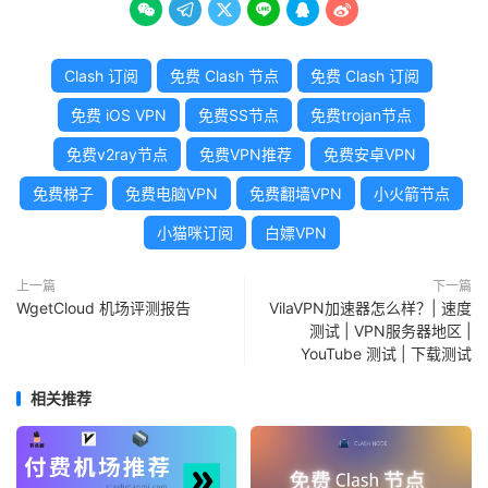






Clash 订阅
免费 Clash 节点
免费 Clash 订阅
免费 iOS VPN
免费SS节点
免费trojan节点
免费v2ray节点
免费VPN推荐
免费安卓VPN
免费梯子
免费电脑VPN
免费翻墙VPN
小火箭节点
小猫咪订阅
白嫖VPN
上一篇
下一篇
WgetCloud 机场评测报告
VilaVPN加速器怎么样？| 速度
测试 | VPN服务器地区 |
YouTube 测试 | 下载测试
相关推荐