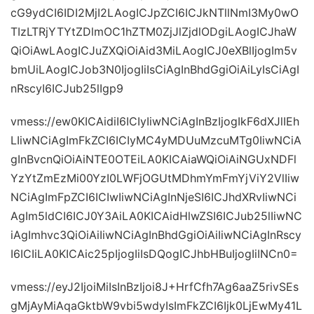
cG9ydCI6IDI2MjI2LAogICJpZCI6ICJkNTllNmI3My0wO
TIzLTRjYTYtZDlmOC1hZTM0ZjJlZjdlODgiLAogICJhaW
QiOiAwLAogICJuZXQiOiAid3MiLAogICJ0eXBlIjogIm5v
bmUiLAogICJob3N0IjogIiIsCiAgInBhdGgiOiAiLyIsCiAgI
nRscyI6ICJub25lIgp9
vmess://ew0KICAidiI6ICIyIiwNCiAgInBzIjogIkF6dXJlIEh
LIiwNCiAgImFkZCI6ICIyMC4yMDUuMzcuMTg0IiwNCiA
gInBvcnQiOiAiNTE0OTEiLA0KICAiaWQiOiAiNGUxNDFl
YzYtZmEzMi00YzI0LWFjOGUtMDhmYmFmYjViY2VlIiw
NCiAgImFpZCI6ICIwIiwNCiAgInNjeSI6ICJhdXRvIiwNCi
AgIm5ldCI6ICJ0Y3AiLA0KICAidHlwZSI6ICJub25lIiwNC
iAgImhvc3QiOiAiIiwNCiAgInBhdGgiOiAiIiwNCiAgInRscy
I6ICIiLA0KICAic25pIjogIiIsDQogICJhbHBuIjogIiINCn0=
vmess://eyJ2IjoiMiIsInBzIjoi8J+HrfCfh7Ag6aaZ5rivSEs
gMjAyMiAqaGktbW9vbi5wdyIsImFkZCI6Ijk0LjEwMy41L