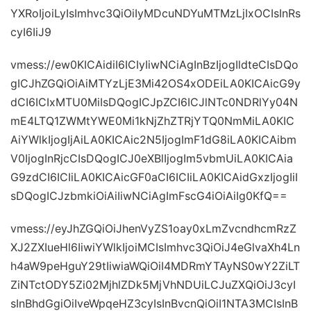
YXRoIjoiLyIsImhvc3QiOiIyMDcuNDYuMTMzLjIxOCIsInRs
cyI6IiJ9
vmess://ew0KICAidiI6ICIyIiwNCiAgInBzIjogIldteCIsDQo
gICJhZGQiOiAiMTYzLjE3Mi42OS4xODEiLA0KICAicG9y
dCI6ICIxMTU0MiIsDQogICJpZCI6ICJlNTc0NDRlYy04N
mE4LTQ1ZWMtYWE0Mi1kNjZhZTRjYTQ0NmMiLA0KIC
AiYWlkIjogIjAiLA0KICAic2N5IjogImF1dG8iLA0KICAibm
V0IjogInRjcCIsDQogICJ0eXBlIjogIm5vbmUiLA0KICAia
G9zdCI6ICIiLA0KICAicGF0aCI6ICIiLA0KICAidGxzIjogIiI
sDQogICJzbmkiOiAiIiwNCiAgImFscG4iOiAiIg0KfQ==
vmess://eyJhZGQiOiJhenVyZS1oay0xLmZvcndhcmRzZ
XJ2ZXIueHl6IiwiYWlkIjoiMCIsImhvc3QiOiJ4eGlvaXh4Ln
h4aW9peHguY29tIiwiaWQiOiI4MDRmYTAyNS0wY2ZiLT
ZiNTctODY5Zi02MjhlZDk5MjVhNDUiLCJuZXQiOiJ3cyI
sInBhdGgiOiIveWpqeHZ3cyIsInBvcnQiOiI1NTA3MCIsInB