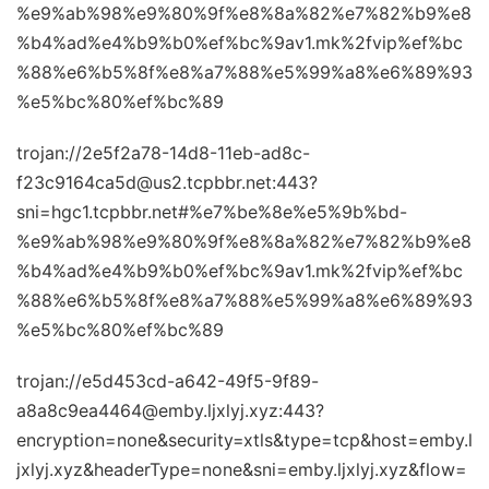
%e9%ab%98%e9%80%9f%e8%8a%82%e7%82%b9%e8
%b4%ad%e4%b9%b0%ef%bc%9av1.mk%2fvip%ef%bc
%88%e6%b5%8f%e8%a7%88%e5%99%a8%e6%89%93
%e5%bc%80%ef%bc%89
trojan://2e5f2a78-14d8-11eb-ad8c-
f23c9164ca5d@us2.tcpbbr.net:443?
sni=hgc1.tcpbbr.net#%e7%be%8e%e5%9b%bd-
%e9%ab%98%e9%80%9f%e8%8a%82%e7%82%b9%e8
%b4%ad%e4%b9%b0%ef%bc%9av1.mk%2fvip%ef%bc
%88%e6%b5%8f%e8%a7%88%e5%99%a8%e6%89%93
%e5%bc%80%ef%bc%89
trojan://e5d453cd-a642-49f5-9f89-
a8a8c9ea4464@emby.ljxlyj.xyz:443?
encryption=none&security=xtls&type=tcp&host=emby.l
jxlyj.xyz&headerType=none&sni=emby.ljxlyj.xyz&flow=