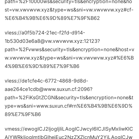
path=%2F10000ws&security=tls&encryption=none&ho
st=vw.vwvwvw.xyz&type=ws&sni=vw.vwvwvw.xyz#cf-
%E6%B4%9B%E6%9D%89%E7%9F%B62
vless://a0f5b724-21ec-f2fd-d914-
1b530d03e6a8@vw.vwvwvw.xyz:12123?
path=%2Fvwws&security=tls&encryption=none&host=v
w.vwvwvw.xyz&type=ws&sni=vw.vwvwvw.xyz#%E6%B
4%9B%E6%9D%89%E7%9F%B6
vless://de1cfe4c-6772-4868-9d8d-
aae264ce1cdb@www.suxun.cf:2096?
path=%2FiKsGtZCGN&security=tls&encryption=none&t
ype=ws&sni=www.suxun.cf#rn%E6%B4%9B%E6%9D%
89%E7%9F%B6
vmess://ewogICJ2IjogIjIiLAogICJwcyI6ICJISyMxIiwKIC
AiYWRkIjogImtlbGlhejEuc2NzZXZlcnMuY2YiLAogICJw