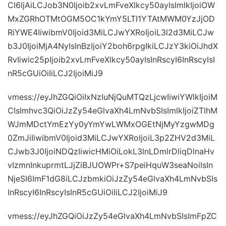
CI6IjAiLCJob3N0Ijoib2xvLmFveXlkcy50ayIsImlkIjoiOW
MxZGRhOTMtOGM5OC1kYmY5LTI1YTAtMWM0YzJjOD
RiYWE4IiwibmV0Ijoid3MiLCJwYXRoIjoiL3l2d3MiLCJw
b3J0IjoiMjA4NyIsInBzIjoiY2boh6rpgIkiLCJzY3kiOiJhdX
RvIiwic25pIjoib2xvLmFveXlkcy50ayIsInRscyI6InRscyIsI
nR5cGUiOiIiLCJ2IjoiMiJ9
vmess://eyJhZGQiOiIxNzIuNjQuMTQzLjcwIiwiYWlkIjoiM
CIsImhvc3QiOiJzZy54eGlvaXh4LmNvbSIsImlkIjoiZTlhM
WJmMDctYmEzYy0yYmYwLWMxOGEtNjMyYzgwMDg
0ZmJiIiwibmV0Ijoid3MiLCJwYXRoIjoiL3p2ZHV2d3MiL
CJwb3J0IjoiNDQzIiwicHMiOiLokL3lnLDmlrDliqDlnaHv
vIzmnInkuprmtLJjZiBJUOWPr+S7peiHquW3seaNoiIsIn
NjeSI6ImF1dG8iLCJzbmkiOiJzZy54eGlvaXh4LmNvbSIs
InRscyI6InRscyIsInR5cGUiOiIiLCJ2IjoiMiJ9
vmess://eyJhZGQiOiJzZy54eGlvaXh4LmNvbSIsImFpZC