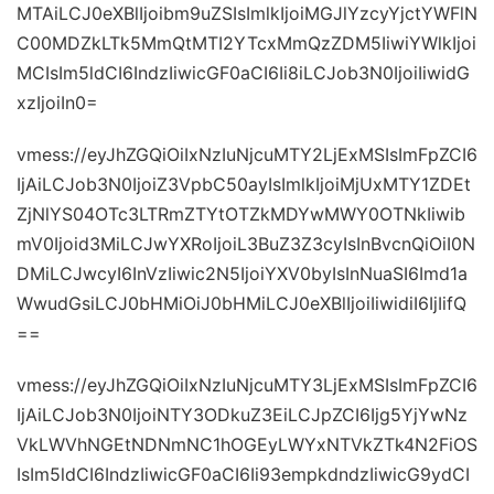
MTAiLCJ0eXBlIjoibm9uZSIsImlkIjoiMGJlYzcyYjctYWFlN
C00MDZkLTk5MmQtMTI2YTcxMmQzZDM5IiwiYWlkIjoi
MCIsIm5ldCI6IndzIiwicGF0aCI6Ii8iLCJob3N0IjoiIiwidG
xzIjoiIn0=
vmess://eyJhZGQiOiIxNzIuNjcuMTY2LjExMSIsImFpZCI6
IjAiLCJob3N0IjoiZ3VpbC50ayIsImlkIjoiMjUxMTY1ZDEt
ZjNlYS04OTc3LTRmZTYtOTZkMDYwMWY0OTNkIiwib
mV0Ijoid3MiLCJwYXRoIjoiL3BuZ3Z3cyIsInBvcnQiOiI0N
DMiLCJwcyI6InVzIiwic2N5IjoiYXV0byIsInNuaSI6Imd1a
WwudGsiLCJ0bHMiOiJ0bHMiLCJ0eXBlIjoiIiwidiI6IjIifQ
==
vmess://eyJhZGQiOiIxNzIuNjcuMTY3LjExMSIsImFpZCI6
IjAiLCJob3N0IjoiNTY3ODkuZ3EiLCJpZCI6Ijg5YjYwNz
VkLWVhNGEtNDNmNC1hOGEyLWYxNTVkZTk4N2FiOS
IsIm5ldCI6IndzIiwicGF0aCI6Ii93empkdndzIiwicG9ydCI