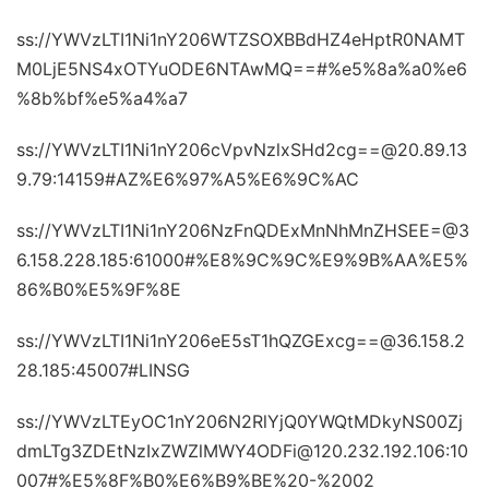
ss://YWVzLTI1Ni1nY206WTZSOXBBdHZ4eHptR0NAMT
M0LjE5NS4xOTYuODE6NTAwMQ==#%e5%8a%a0%e6
%8b%bf%e5%a4%a7
ss://YWVzLTI1Ni1nY206cVpvNzlxSHd2cg==@20.89.13
9.79:14159#AZ%E6%97%A5%E6%9C%AC
ss://YWVzLTI1Ni1nY206NzFnQDExMnNhMnZHSEE=@3
6.158.228.185:61000#%E8%9C%9C%E9%9B%AA%E5%
86%B0%E5%9F%8E
ss://YWVzLTI1Ni1nY206eE5sT1hQZGExcg==@36.158.2
28.185:45007#LINSG
ss://YWVzLTEyOC1nY206N2RlYjQ0YWQtMDkyNS00Zj
dmLTg3ZDEtNzIxZWZlMWY4ODFi@120.232.192.106:10
007#%E5%8F%B0%E6%B9%BE%20-%2002