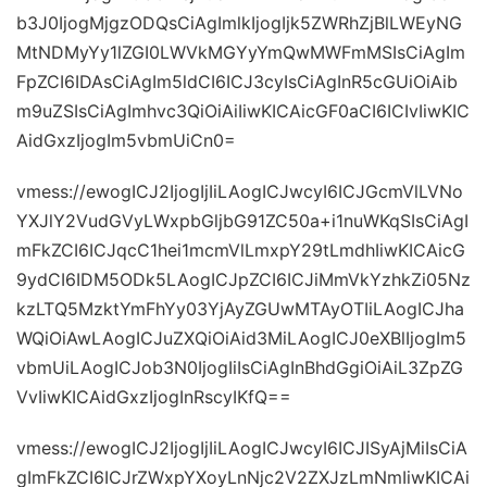
b3J0IjogMjgzODQsCiAgImlkIjogIjk5ZWRhZjBlLWEyNG
MtNDMyYy1lZGI0LWVkMGYyYmQwMWFmMSIsCiAgIm
FpZCI6IDAsCiAgIm5ldCI6ICJ3cyIsCiAgInR5cGUiOiAib
m9uZSIsCiAgImhvc3QiOiAiIiwKICAicGF0aCI6ICIvIiwKIC
AidGxzIjogIm5vbmUiCn0=
vmess://ewogICJ2IjogIjIiLAogICJwcyI6ICJGcmVlLVNo
YXJlY2VudGVyLWxpbGljbG91ZC50a+i1nuWKqSIsCiAgI
mFkZCI6ICJqcC1hei1mcmVlLmxpY29tLmdhIiwKICAicG
9ydCI6IDM5ODk5LAogICJpZCI6ICJiMmVkYzhkZi05Nz
kzLTQ5MzktYmFhYy03YjAyZGUwMTAyOTIiLAogICJha
WQiOiAwLAogICJuZXQiOiAid3MiLAogICJ0eXBlIjogIm5
vbmUiLAogICJob3N0IjogIiIsCiAgInBhdGgiOiAiL3ZpZG
VvIiwKICAidGxzIjogInRscyIKfQ==
vmess://ewogICJ2IjogIjIiLAogICJwcyI6ICJISyAjMiIsCiA
gImFkZCI6ICJrZWxpYXoyLnNjc2V2ZXJzLmNmIiwKICAi