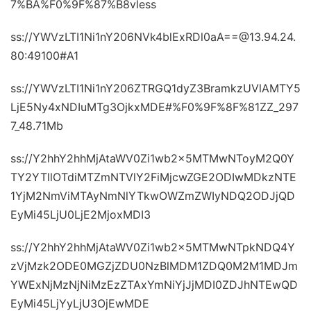
7%BA%F0%9F%87%B8vless
ss://YWVzLTI1Ni1nY206NVk4blExRDl0aA==@13.94.24.
80:49100#A1
ss://YWVzLTI1Ni1nY206ZTRGQ1dyZ3BramkzUVlAMTY5
LjE5Ny4xNDIuMTg3OjkxMDE#%F0%9F%8F%81ZZ_297
7_48.71Mb
ss://Y2hhY2hhMjAtaWV0Zi1wb2x5MTMwNToyM2Q0Y
TY2YTllOTdiMTZmNTVlY2FiMjcwZGE2ODIwMDkzNTE
1YjM2NmViMTAyNmNlYTkwOWZmZWIyNDQ2ODJjQD
EyMi45LjU0LjE2MjoxMDI3
ss://Y2hhY2hhMjAtaWV0Zi1wb2x5MTMwNTpkNDQ4Y
zVjMzk2ODE0MGZjZDU0NzBlMDM1ZDQ0M2M1MDJm
YWExNjMzNjNiMzEzZTAxYmNiYjJjMDI0ZDJhNTEwQD
EyMi45LjYyLjU3OjEwMDE