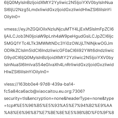
6IjQ0MyIsInBzIjoidXMtY2YyIiwic2N5IjoiYXV0byIsInNua
SI6IjU2Nzg5LmdxIiwidGxzIjoidGxzIiwidHlwZSI6IiIsInYi
OiIyIn0=
vmess://eyJhZGQiOiIxNzIuNjcuMTY4LjExMSIsImFpZCI6
IjAiLCJob3N0IjoiaW9pLnh4aW9peHgudGsiLCJpZCI6Ijc
5MGQ1YTc4LTk3MWMtNDc3Yi0zOWJjLTNlNjkwOGJm
ODRkZCIsIm5ldCI6IndzIiwicGF0aCI6Ii92YWt6dndzIiwic
G9ydCI6IjQ0MyIsInBzIjoidXMtY2YzIiwic2N5IjoiYXV0by
IsInNuaSI6ImlvaS54eGlvaXh4LnRrIiwidGxzIjoidGxzIiwid
HlwZSI6IiIsInYiOiIyIn0=
vless://163bb0e4-97d8-439a-ba14-
fc5a84ca6acb@xiaocaitou.eu.org:7306?
security=tls&encryption=none&headerType=none&type
=tcp#%E5%96%B5%E5%93%A5%E7%94%B2%E9%AA
%A8%E6%96%87%E7%BE%8E%E5%9B%BD%F0%9F%8