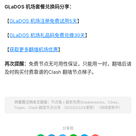
GLaDOS 机场套餐兑换码分享：
【
GLaDOS 机场注册免费试用5天
】
【
GLaDOS 机场礼品码免费兑换30天
】
【
获取更多翻墙机场优惠
】
再次提醒：
免费节点无可用性保证，只能用一时，翻墙后请
及时购买付费靠谱的Clash 翻墙节点梯子。
转载需注明本文链接：
节点猫
»
最新免费Shadowsocks、V2ray、
Trojan、Clash 翻墙节点分享 （2023/02/24更新）（持续更新中）
分享到