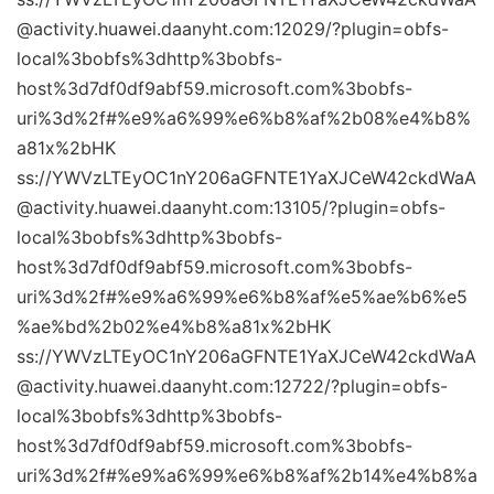
@activity.huawei.daanyht.com:12029/?plugin=obfs-
local%3bobfs%3dhttp%3bobfs-
host%3d7df0df9abf59.microsoft.com%3bobfs-
uri%3d%2f#%e9%a6%99%e6%b8%af%2b08%e4%b8%
a81x%2bHK
ss://YWVzLTEyOC1nY206aGFNTE1YaXJCeW42ckdWaA
@activity.huawei.daanyht.com:13105/?plugin=obfs-
local%3bobfs%3dhttp%3bobfs-
host%3d7df0df9abf59.microsoft.com%3bobfs-
uri%3d%2f#%e9%a6%99%e6%b8%af%e5%ae%b6%e5
%ae%bd%2b02%e4%b8%a81x%2bHK
ss://YWVzLTEyOC1nY206aGFNTE1YaXJCeW42ckdWaA
@activity.huawei.daanyht.com:12722/?plugin=obfs-
local%3bobfs%3dhttp%3bobfs-
host%3d7df0df9abf59.microsoft.com%3bobfs-
uri%3d%2f#%e9%a6%99%e6%b8%af%2b14%e4%b8%a