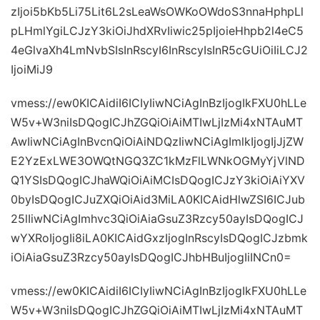
zIjoi5bKb5Li75Lit6L2sLeaWsOWKoOWdoS3nnaHphpLl
pLHmlYgiLCJzY3kiOiJhdXRvIiwic25pIjoieHhpb2l4eC5
4eGlvaXh4LmNvbSIsInRscyI6InRscyIsInR5cGUiOiIiLCJ2
IjoiMiJ9
vmess://ew0KICAidiI6ICIyIiwNCiAgInBzIjogIkFXU0hLLe
W5v+W3niIsDQogICJhZGQiOiAiMTIwLjIzMi4xNTAuMT
AwIiwNCiAgInBvcnQiOiAiNDQzIiwNCiAgImlkIjogIjJjZW
E2YzExLWE3OWQtNGQ3ZC1kMzFlLWNkOGMyYjVlND
Q1YSIsDQogICJhaWQiOiAiMCIsDQogICJzY3kiOiAiYXV
0byIsDQogICJuZXQiOiAid3MiLA0KICAidHlwZSI6ICJub
25lIiwNCiAgImhvc3QiOiAiaGsuZ3Rzcy50ayIsDQogICJ
wYXRoIjogIi8iLA0KICAidGxzIjogInRscyIsDQogICJzbmk
iOiAiaGsuZ3Rzcy50ayIsDQogICJhbHBuIjogIiINCn0=
vmess://ew0KICAidiI6ICIyIiwNCiAgInBzIjogIkFXU0hLLe
W5v+W3niIsDQogICJhZGQiOiAiMTIwLjIzMi4xNTAuMT