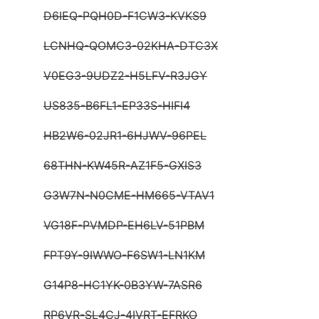
D6IEQ-PQH0D-F1CW3-KVKS9
LCNHQ-QOMC3-02KHA-DTC3X
V0EG3-9UDZ2-H5LFV-R3JGY
US835-B6FL1-EP33S-HIFI4
HB2W6-02JR1-6HJWV-96PEL
68THN-KW45R-AZ1F5-GXIS3
G3W7N-N0CME-HM665-VTAV1
VG18F-PVMDP-EH6LV-51PBM
FPT9Y-9IWWO-F6SW1-LN1KM
G14P8-HC1YK-0B3YW-7ASR6
RP6VR-SL4CJ-4IVRT-EFRKO