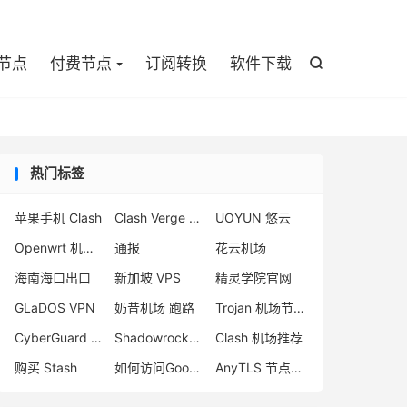

节点
付费节点
订阅转换
软件下载

热门标签
苹果手机 Clash
Clash Verge 官网下载
UOYUN 悠云
Openwrt 机场推荐
通报
花云机场
海南海口出口
新加坡 VPS
精灵学院官网
GLaDOS VPN
奶昔机场 跑路
Trojan 机场节点购买
CyberGuard 机场评测
Shadowrocket 机场
Clash 机场推荐
购买 Stash
如何访问Google
AnyTLS 节点机场