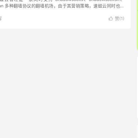
、Trojan 多种翻墙协议的翻墙机场，由于其营销策略，速蛙云同时也是
提供商。 速蛙云机场在2022年7...
客
赞(
1
)
