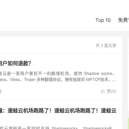
Top 10
免费
共 2 篇文章
用户如何退款？
云是一家用户褒贬不一的翻墙机场，提供 Shadow socks、
Vmess、Vless、Trojan 多种翻墙协议，拥有独家的 MPTCP技术，线
化。速蛙云加速器除了支持常见...
客
赞(
0
)

遍：速蛙云机场跑路了！速蛙云机场跑路了！速蛙云
曾经是一家同时支持 Shadowsocks、ShadowsocksR、