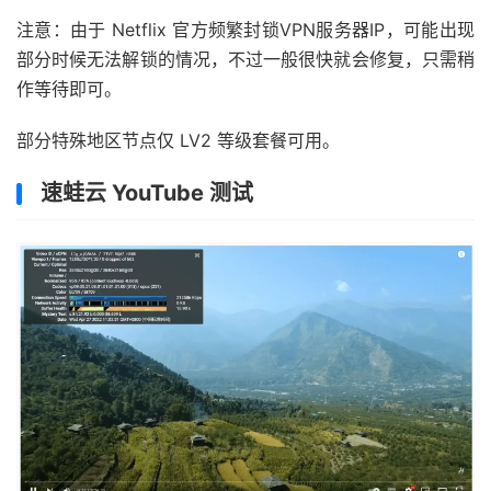
注意：由于 Netflix 官方频繁封锁VPN服务器IP，可能出现
部分时候无法解锁的情况，不过一般很快就会修复，只需稍
作等待即可。
部分特殊地区节点仅 LV2 等级套餐可用。
速蛙云 YouTube 测试