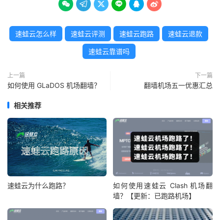






速蛙云怎么样
速蛙云评测
速蛙云跑路
速蛙云退款
速蛙云靠谱吗
上一篇
下一篇
如何使用 GLaDOS 机场翻墙？
翻墙机场五一优惠汇总
相关推荐
速蛙云为什么跑路？
如何使用速蛙云 Clash 机场翻
墙？【更新：已跑路机场】