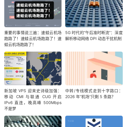
重要的事情说三遍：速蛙云机场
5G 时代的“午后准时断流”：深度
跑路了！速蛙云机场跑路了！速
解析移动网络 DPI 动态干扰机制
蛙云机场跑路了！
新加坡 VPS 迎来史诗级加强：
中转/专线模式走到十字路口：
移动 CMI 与联通 CUG 开启
2026 年“机场”只剩 5 条路？
IPv6 直连，晚高峰 500Mbps
不是梦