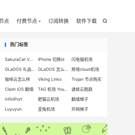

节点
付费节点
订阅转换
软件下载

热门标签
SakuraCat VPN
iPhone 切换id
闪电猫机场
GLaDOS 礼品码
GLaDOS 怎么样
跨境cloud机场
咖啡云怎么样
Viking Links
Trojan 节点购买
Clash iOS 翻墙
TAG 机场 YouTube 4K
速蛙云跑路
InfiniPort
肥猫云机场
翻墙梯子
Luyuyun
歪兔机场
外网梯子