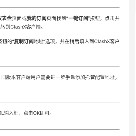
仪表盘
页面或
我的订阅
页面找到“
一键订阅
”按钮，点击并
到ClashX客户端。
按钮的“
复制订阅地址
”选项，并在稍后填入到ClashX客户
。旧版本客户端用户需要进一步手动添加托管配置地址。
RL输入框，点击OK即可。