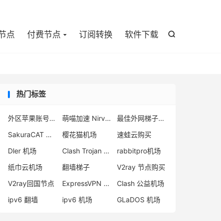

节点
付费节点
订阅转换
软件下载

热门标签
外区苹果账号注册
萌喵加速 Nirvana
最佳外网梯子推荐
SakuraCAT 怎么样
樱花猫机场
速蛙云购买
Dler 机场
Clash Trojan 节点
rabbitpro机场
纸巾云机场
翻墙梯子
V2ray 节点购买
V2ray回国节点
ExpressVPN 不能用
Clash 公益机场
ipv6 翻墙
ipv6 机场
GLaDOS 机场