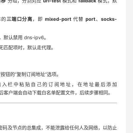
转移
”分组，分别对应
url-test
模式和
fallback
模式，默
本的
三端口分离
，即
mixed-port
代替
port
、
socks-
默认禁用 dns-ipv6。
无匹配项时，默认走代理。
”按钮的“复制订阅地址”选项。
L输入栏中粘贴自己的订阅地址，在地址最后添加
按钮后客户端会自动下载白名单配置文件，后续步骤相同。
号密码及节点的总集成，不能泄露给任何人及网络，以防止