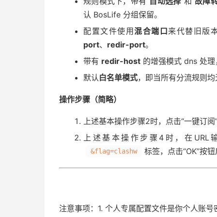
规则模式下，带有“
自动选择
”和“
故障
认 BosLife 分组保留。
配置文件使用
混合端口
来代替旧版
port
、
redir-port
。
带有
redir-host
的增强模式 dns 处理，
默认
白名单模式
，即当所有分流规则均
操作步骤（简略）
上述基本操作步骤2时，点击“一键订阅
上述基本操作步骤4时，在UR
标签，点击“OK”
&flag=clashw
注意事项：
1. 个人专属配置文件是你个人账