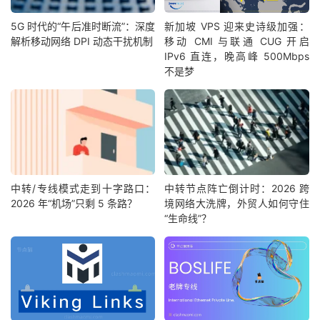
5G 时代的“午后准时断流”：深度
新加坡 VPS 迎来史诗级加强：
解析移动网络 DPI 动态干扰机制
移动 CMI 与联通 CUG 开启
IPv6 直连，晚高峰 500Mbps
不是梦
中转/专线模式走到十字路口：
中转节点阵亡倒计时：2026 跨
2026 年“机场”只剩 5 条路？
境网络大洗牌，外贸人如何守住
“生命线”？