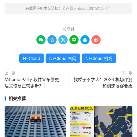
转载需注明本文链接：
节点猫
»
nfcloud机场怎么样？
分享到






NFCloud
NFCloud 官网
NFCloud 机场
上一篇
下一篇
Mihomo Party 软件宣布停更！
找梯子不求人：2026 机场评测
后又恢复正常更新？！
和测速博客合集
相关推荐