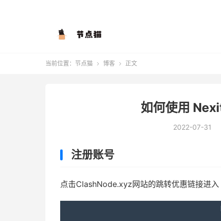
当前位置：
节点猫
博客
正文


如何使用 Nexi
2022-07-31
注册账号
点击ClashNode.xyz网站的跳转优惠链接进