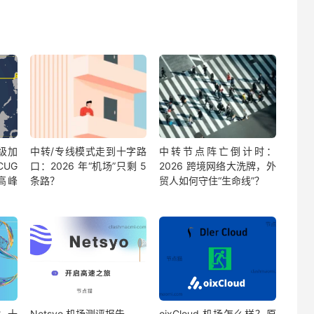
诗级加
中转/专线模式走到十字路
中转节点阵亡倒计时：
CUG
口：2026 年“机场”只剩 5
2026 跨境网络大洗牌，外
晚高峰
条路？
贸人如何守住“生命线”？
告：十
Netsyo 机场测评报告
oixCloud 机场怎么样？原