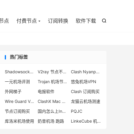

节点
付费节点
订阅转换
软件下载

热门标签
Shadowsocks-2022 协议
V2ray 节点不可用
Clash Nyanpasu 1.5.1
一元机场评测
Trojan 机场节点购买
悠兔机场VPN
外网梯子
电报软件
Clash 订阅购买
Wire Guard VPN 推荐
ClashX Mac 官网
龙猫云机场测速
节点订阅购买
国内怎么上Instagram
PQJC
库洛米机场使用
奶昔机场 跑路
LinkeCube 机场