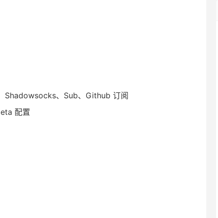
x、Shadowsocks、Sub、Github 订阅
eta 配置