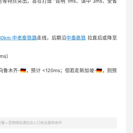
特点突出，旨在打造 “昆明 1ms、滇中 3ms、全省
30km 中老泰铁路
走线，后期沿
中泰高铁
拉直后或降至
5ms）
-🇩🇪，预计 <120ms；但若走新加坡-🇩🇪，则预
点猫
»
昆明国际通信出入口局全面验收中