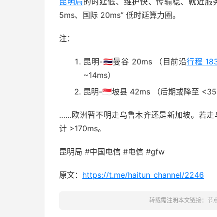
昆明局
的时延低、维护快、传输稳、就近服务等
5ms、国际 20ms” 低时延算力圈。
注：
昆明-🇹🇭曼谷 20ms （目前沿
行程 18
~14ms）
昆明-🇸🇬坡县 42ms （后期或降至 <3
……欧洲暂不明走乌鲁木齐还是新加坡。若走乌鲁木齐
计 >170ms。
昆明局 #中国电信 #电信 #gfw
原文：
https://t.me/haitun_channel/2246
转载需注明本文链接：
节