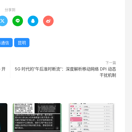
分享到




际通信
昆明
下一篇
 开
5G 时代的“午后准时断流”：深度解析移动网络 DPI 动态
干扰机制