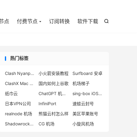

节点
付费节点
订阅转换
软件下载

热门标签
Clash Nyanpasu
小火箭安装教程
Surfboard 安卓
ClashX Mac 官网
国内如何上谷歌
机场梯子
纸巾云
ChatGPT 机场节点
sing-box iOS 客户端
日本VPN公司
InfiniPort
速蛙云封号
realnode 机场
熊猫云村怎么样
美区苹果账号
Shadowrocket 小火箭
CG 机场
小旋风机场