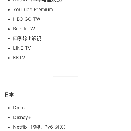
YouTube Premium
HBO GO TW
Bilibili TW
四季線上影視
LINE TV
KKTV
日本
Dazn
Disney+
Netflix（随机 IPv6 网关）