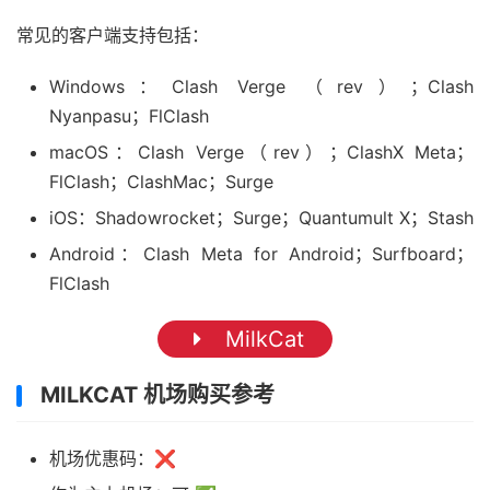
常见的客户端支持包括：
Windows：Clash Verge （rev）；Clash
Nyanpasu；FlClash
macOS：Clash Verge（rev）；ClashX Meta；
FlClash；ClashMac；Surge
iOS：Shadowrocket；Surge；Quantumult X；Stash
Android：Clash Meta for Android；Surfboard；
FlClash
MilkCat
MILKCAT 机场购买参考
机场优惠码：❌