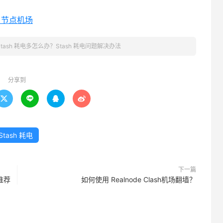
h 节点机场
Stash 耗电多怎么办？Stash 耗电问题解决办法
分享到




Stash 耗电
下一篇
买推荐
如何使用 Realnode Clash机场翻墙？