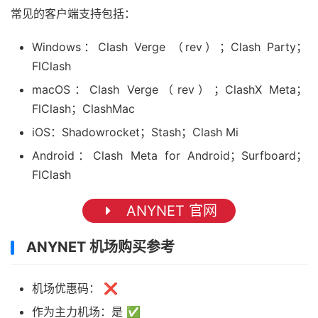
常见的客户端支持包括：
Windows：Clash Verge （rev）；Clash Party；
FlClash
macOS：Clash Verge（rev）；ClashX Meta；
FlClash；ClashMac
iOS：Shadowrocket；Stash；Clash Mi
Android：Clash Meta for Android；Surfboard；
FlClash
ANYNET 官网
ANYNET 机场购买参考
机场优惠码： ❌
作为主力机场：是 ✅