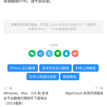
搭建翻墙VPN，请大胆谷歌。
转载需注明本文链接：
节点猫
»
2024 年科学上网用什么？不要再买
昂贵的VPN了！（2024翻墙避坑指南）
分享到






iPhone 怎么翻墙
安卓手机怎么翻墙
科学上网教程
科学上网避坑指南
翻墙教程
上一篇
下一篇
Windows、Mac、iOS 和 安卓
WgetCloud 机场评测报告
全平台翻墙代理软件下载地址
（2023最新）