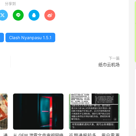
分享到




u
Clash Nyanpasu 1.5.1
下一篇
纸巾云机场
：通
从 GFW 泄露文件审视网络
近期通报较多，用户需更