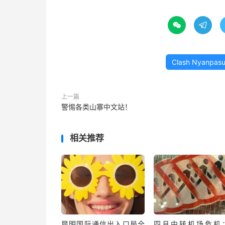


Clash Nyanpas
上一篇
警惕各类山寨中文站！
相关推荐
昆明国际通信出入口局全
四月中转机场危机