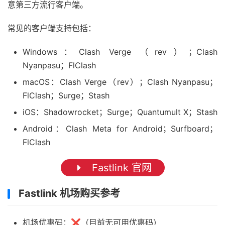
意第三方流行客户端。
常见的客户端支持包括：
Windows：Clash Verge （rev）；Clash
Nyanpasu；FlClash
macOS：Clash Verge（rev）；Clash Nyanpasu；
FlClash；Surge；Stash
iOS：Shadowrocket；Surge；Quantumult X；Stash
Android：Clash Meta for Android；Surfboard；
FlClash
Fastlink 官网
Fastlink 机场购买参考
机场优惠码：❌（目前无可用优惠码）