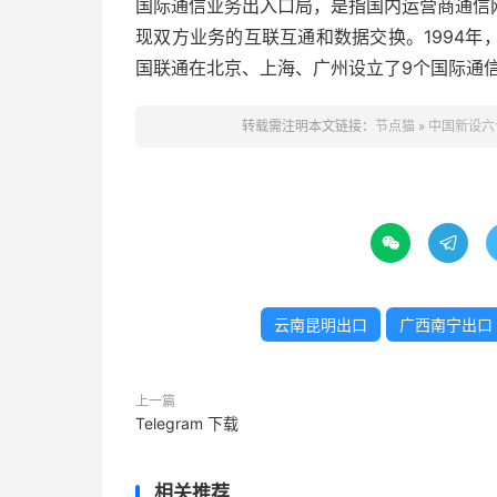
国际通信业务出入口局，是指国内运营商通信
现双方业务的互联互通和数据交换。1994
国联通在北京、上海、广州设立了9个国际通
转载需注明本文链接：
节点猫
»
中国新设六


云南昆明出口
广西南宁出口
上一篇
Telegram 下载
相关推荐