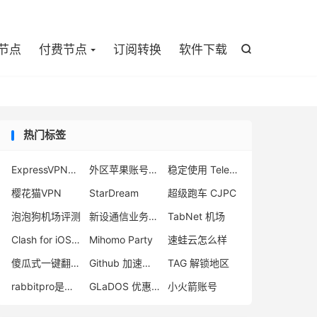

节点
付费节点
订阅转换
软件下载

热门标签
ExpressVPN好用吗？
外区苹果账号注册
稳定使用 Telegram 方法
樱花猫VPN
StarDream
超级跑车 CJPC
泡泡狗机场评测
新设通信业务出入局
TabNet 机场
Clash for iOS 官网
Mihomo Party
速蛙云怎么样
傻瓜式一键翻墙VPN客户端
Github 加速下载
TAG 解锁地区
rabbitpro是什么
GLaDOS 优惠码
小火箭账号