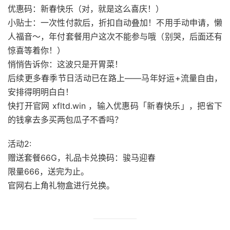
优惠码：新春快乐（对，就是这么喜庆！）
小贴士：一次性付款后，折扣自动叠加！不用手动申请，懒
人福音～，年付套餐用户这次不能参与哦（别哭，后面还有
惊喜等着你！）
悄悄告诉你：这波只是开胃菜！
后续更多春季节日活动已在路上——马年好运+流量自由，
安排得明明白白！
快打开官网 xfltd.win ，输入优惠码「新春快乐」，把省下
的钱拿去多买两包瓜子不香吗？
活动2:
赠送套餐66G，礼品卡兑换码：骏马迎春
限量666，送完为止。
官网右上角礼物盒进行兑换。