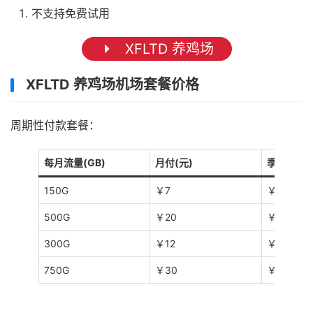
不支持免费试用
XFLTD 养鸡场
XFLTD 养鸡场机场套餐价格
周期性付款套餐：
每月流量(GB)
月付(元)
季度(元)
150G
￥7
￥21
500G
￥20
￥60
300G
￥12
￥36
750G
￥30
￥90