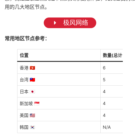
用的几大地区节点。
极风网络
常用地区节点参考：
位置
数量(总计 23 个)
香港 🇭🇰
6
台湾 🇹🇼
5
日本 🇯🇵
4
新加坡 🇸🇬
4
美国 🇺🇸
4
韩国 🇰🇷
N/A