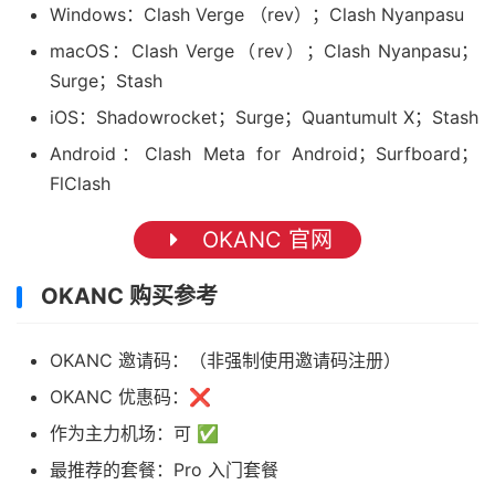
Windows：Clash Verge （rev）；Clash Nyanpasu
macOS：Clash Verge（rev）；Clash Nyanpasu；
Surge；Stash
iOS：Shadowrocket；Surge；Quantumult X；Stash
Android：Clash Meta for Android；Surfboard；
FlClash
OKANC 官网
OKANC 购买参考
OKANC 邀请码：（非强制使用邀请码注册）
OKANC 优惠码：❌
作为主力机场：可 ✅
最推荐的套餐：Pro 入门套餐